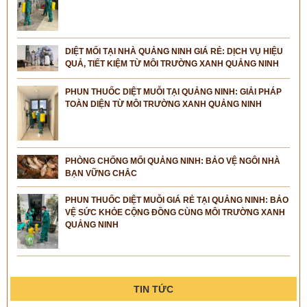
DIỆT MỐI TẠI NHÀ QUẢNG NINH GIÁ RẺ: DỊCH VỤ HIỆU
QUẢ, TIẾT KIỆM TỪ MÔI TRƯỜNG XANH QUẢNG NINH
PHUN THUỐC DIỆT MUỖI TẠI QUẢNG NINH: GIẢI PHÁP
TOÀN DIỆN TỪ MÔI TRƯỜNG XANH QUẢNG NINH
PHÒNG CHỐNG MỐI QUẢNG NINH: BẢO VỆ NGÔI NHÀ
BẠN VỮNG CHẮC
PHUN THUỐC DIỆT MUỖI GIÁ RẺ TẠI QUẢNG NINH: BẢO
VỆ SỨC KHỎE CỘNG ĐỒNG CÙNG MÔI TRƯỜNG XANH
QUẢNG NINH
TIN TỨC