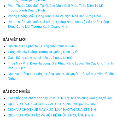
Phun Thuốc Diệt Muỗi Tại Quảng Ninh: Giải Pháp Toàn Diện Từ Môi
Trường Xanh Quảng Ninh
Phòng Chống Mối Quảng Ninh: Bảo Vệ Ngôi Nhà Bạn Vững Chắc
Phun Thuốc Diệt Muỗi Giá Rẻ Tại Quảng Ninh: Bảo Vệ Sức Khỏe Cộng
Đồng Cùng Môi Trường Xanh Quảng Ninh
BÀI VIẾT MỚI
Địa chỉ hút bể phốt tại Quảng Ninh phục vụ 24/7
Cung cấp cây Giáng Hương tại Quảng Ninh uy tín
Cách thông cống nghẹt hiệu quả ngay tại nhà
Thuê Máy Phát Điện Hạ Long: Giải Pháp Năng Lượng Tin Cậy Cho Thành
Phố Du Lịch
Dịch Vụ Thông Tắc Cống Quảng Ninh: Giải Quyết Triệt Để Mọi Vấn Đề Tắc
Nghẽn
BÀI ĐỌC NHIỀU
Cách trồng và chăm sóc cây Phát Tài Núi tại nhà vô cùng đơn giản,dễ làm
DỊCH VỤ TRỌN GÓI CUNG CẤP CẤY XANH TẠI QUẢNG NINH
DỊCH VỤ CHO THUÊ MÁY XÚC- MÁY ĐÀO TẠI QUẢNG NINH
DỊCH VỤ THÔNG TẮC VÀ HÚT BỂ PHỐT TẠI QUẢNG NINH