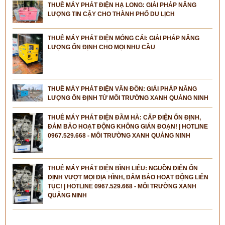
THUÊ MÁY PHÁT ĐIỆN HẠ LONG: GIẢI PHÁP NĂNG
LƯỢNG TIN CẬY CHO THÀNH PHỐ DU LỊCH
THUÊ MÁY PHÁT ĐIỆN MÓNG CÁI: GIẢI PHÁP NĂNG
LƯỢNG ỔN ĐỊNH CHO MỌI NHU CẦU
THUÊ MÁY PHÁT ĐIỆN VÂN ĐỒN: GIẢI PHÁP NĂNG
LƯỢNG ỔN ĐỊNH TỪ MÔI TRƯỜNG XANH QUẢNG NINH
THUÊ MÁY PHÁT ĐIỆN ĐẦM HÀ: CẤP ĐIỆN ỔN ĐỊNH,
ĐẢM BẢO HOẠT ĐỘNG KHÔNG GIÁN ĐOẠN! | HOTLINE
0967.529.668 - MÔI TRƯỜNG XANH QUẢNG NINH
THUÊ MÁY PHÁT ĐIỆN BÌNH LIÊU: NGUỒN ĐIỆN ỔN
ĐỊNH VƯỢT MỌI ĐỊA HÌNH, ĐẢM BẢO HOẠT ĐỘNG LIÊN
TỤC! | HOTLINE 0967.529.668 - MÔI TRƯỜNG XANH
QUẢNG NINH