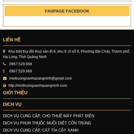
FANPAGE FACEBOOK
LIÊN HỆ
Khu biệt thự đồi thuỷ sản tổ 6, khu 9, lô số 8, Phường Bãi Cháy, Thành phố.
Hạ Long, Tỉnh Quảng Ninh
0967.529.668
0967.529.668
moitruongxanhquangninh@gmail.com
http://moitruongxanhquangninh.com
GIỚI THIỆU
DỊCH VỤ
DỊCH VỤ CUNG CÂP, CHO THUÊ MÁY PHÁT ĐIỆN
DỊCH VỤ PHUN THUỐC MUỖI DIỆT CÔN TRÙNG
DỊCH VỤ CUNG CẤP, CẮT TỈA CÂY XANH