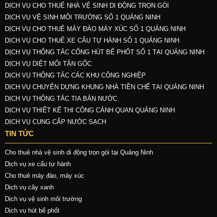
DỊCH VỤ CHO THUÊ NHÀ VỆ SINH DI ĐỘNG TRỌN GÓI
DỊCH VỤ VỆ SINH MÔI TRƯỜNG SỐ 1 QUẢNG NINH
DỊCH VỤ CHO THUÊ MÁY ĐÀO MÁY XÚC SỐ 1 QUẢNG NINH
DỊCH VỤ CHO THUÊ XE CẨU TỰ HÀNH SỐ 1 QUẢNG NINH
DỊCH VỤ THÔNG TẮC CỐNG HÚT BỂ PHỐT SỐ 1 TẠI QUẢNG NINH
DỊCH VỤ DIỆT MỐI TẬN GỐC
DỊCH VỤ THÔNG TẮC CÁC KHU CÔNG NGHIỆP
DỊCH VỤ CHUYÊN DỰNG KHUNG NHÀ TIỀN CHẾ TẠI QUẢNG NINH
DỊCH VỤ THÔNG TẮC TIA BẮN NƯỚC
DỊCH VỤ THIẾT KẾ THI CÔNG CẢNH QUAN QUẢNG NINH
DỊCH VỤ CUNG CẤP NƯỚC SẠCH
TIN TỨC
Cho thuê nhà vệ sinh di động trọn gói tại Quảng Ninh
Dịch vụ xe cẩu tự hành
Cho thuê máy đào, máy xúc
Dịch vụ cây xanh
Dịch vụ vệ sinh môi trường
Dịch vụ hút bể phốt