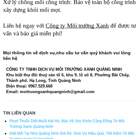
Xử lý chống mối công trình: Bảo vệ toàn bộ công trình
xây dựng khỏi mối mọt.
Liên hệ ngay với
Công ty Môi trường Xanh
để được tư
vấn và báo giá miễn phí!
Mọi thông tin về dịch vụ,nhu cầu tư vấn quý khách vui lòng
liên hệ
CÔNG TY TNHH DỊCH VỤ MÔI TRƯỜNG XANH QUẢNG NINH
Khu biệt thự đồi thuỷ sản tổ 6, khu 9, lô số 8, Phường Bãi Cháy,
Thành phố. Hạ Long, Tỉnh Quảng Ninh
Điện thoại: 0967.529.668
Email: moitruongxanhquangninh@gmail.com
TIN LIÊN QUAN
Phun Thuốc Diệt Muỗi Hải Hà: Bảo Vệ Sức Khỏe Cộng Đồng Từ Môi
Trường Xanh Quảng Ninh
Diệt Mối Tại Nhà Quảng Ninh Giá Rẻ: Dịch Vụ Hiệu Quả, Tiết Kiệm Từ Môi
Trường Xanh Quảng Ninh