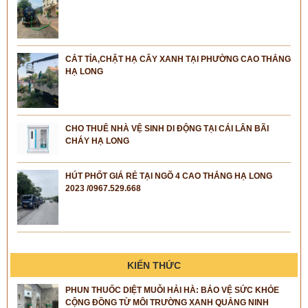
CẮT TỈA,CHẶT HẠ CÂY XANH TẠI PHƯỜNG CAO THẮNG
HẠ LONG
CHO THUÊ NHÀ VỆ SINH DI ĐỘNG TẠI CÁI LÂN BÃI
CHÁY HẠ LONG
HÚT PHỐT GIÁ RẺ TẠI NGÕ 4 CAO THẮNG HẠ LONG
2023 /0967.529.668
KIẾN THỨC
PHUN THUỐC DIỆT MUỖI HẢI HÀ: BẢO VỆ SỨC KHỎE
CỘNG ĐỒNG TỪ MÔI TRƯỜNG XANH QUẢNG NINH