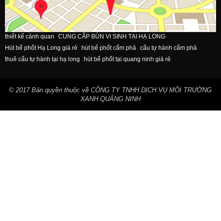
thiết kế cảnh quan
CUNG CẤP BÙN VI SINH TẠI HẠ LONG
Hút bể phốt Hạ Long giá rẻ
hút bể phốt cẩm phả
cẩu tự hành cẩm phả
thuê cẩu tự hành tại hạ long
hút bể phốt tại quang ninh giá rẻ
© 2017 Bản quyền thuộc về CÔNG TY TNHH DỊCH VỤ MÔI TRƯỜNG
XANH QUẢNG NINH