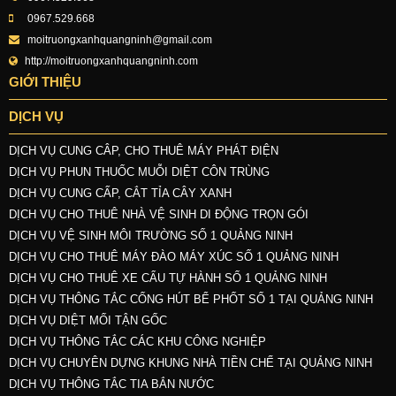
0967.529.668
moitruongxanhquangninh@gmail.com
http://moitruongxanhquangninh.com
GIỚI THIỆU
DỊCH VỤ
DỊCH VỤ CUNG CÂP, CHO THUÊ MÁY PHÁT ĐIỆN
DỊCH VỤ PHUN THUỐC MUỖI DIỆT CÔN TRÙNG
DỊCH VỤ CUNG CẤP, CẮT TỈA CÂY XANH
DỊCH VỤ CHO THUÊ NHÀ VỆ SINH DI ĐỘNG TRỌN GÓI
DỊCH VỤ VỆ SINH MÔI TRƯỜNG SỐ 1 QUẢNG NINH
DỊCH VỤ CHO THUÊ MÁY ĐÀO MÁY XÚC SỐ 1 QUẢNG NINH
DỊCH VỤ CHO THUÊ XE CẨU TỰ HÀNH SỐ 1 QUẢNG NINH
DỊCH VỤ THÔNG TẮC CỐNG HÚT BỂ PHỐT SỐ 1 TẠI QUẢNG NINH
DỊCH VỤ DIỆT MỐI TẬN GỐC
DỊCH VỤ THÔNG TẮC CÁC KHU CÔNG NGHIỆP
DỊCH VỤ CHUYÊN DỰNG KHUNG NHÀ TIỀN CHẾ TẠI QUẢNG NINH
DỊCH VỤ THÔNG TẮC TIA BẮN NƯỚC