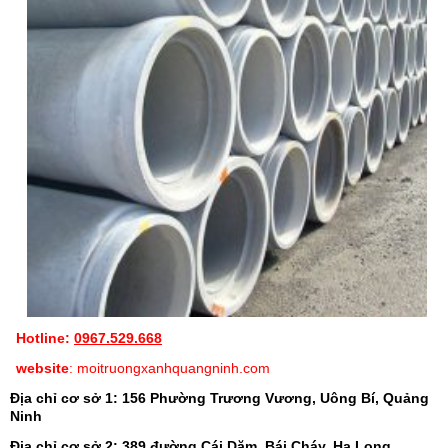
Hotline:
0967.529.668
website
: moitruongxanhquangninh.com
Địa chỉ cơ sở 1: 156 Phường Trương Vương, Uông Bí, Quảng
Ninh
Địa chỉ cơ sở 2: 389 đường Cái Dăm, Bái Cháy, Hạ Long,