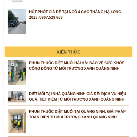
HÚT PHỐT GIÁ RẺ TẠI NGÕ 4 CAO THẮNG HẠ LONG
2023 /0967.529.668
KIẾN THỨC
PHUN THUỐC DIỆT MUỖI HẢI HÀ: BẢO VỆ SỨC KHỎE
CỘNG ĐỒNG TỪ MÔI TRƯỜNG XANH QUẢNG NINH
DIỆT MỐI TẠI NHÀ QUẢNG NINH GIÁ RẺ: DỊCH VỤ HIỆU
QUẢ, TIẾT KIỆM TỪ MÔI TRƯỜNG XANH QUẢNG NINH
PHUN THUỐC DIỆT MUỖI TẠI QUẢNG NINH: GIẢI PHÁP
TOÀN DIỆN TỪ MÔI TRƯỜNG XANH QUẢNG NINH