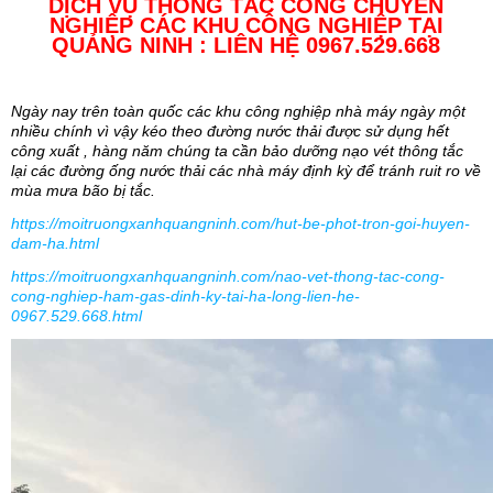
DỊCH VỤ THÔNG TẮC CỐNG CHUYÊN
NGHIỆP CÁC KHU CÔNG NGHIỆP TẠI
QUẢNG NINH : LIÊN HỆ 0967.529.668
Ngày nay trên toàn quốc các khu công nghiệp nhà máy ngày một
nhiều chính vì vậy kéo theo đường nước thải được sử dụng hết
công xuất , hàng năm chúng ta cần bảo dưỡng nạo vét thông tắc
lại các đường ống nước thải các nhà máy định kỳ để tránh ruit ro về
mùa mưa bão bị tắc.
https://moitruongxanhquangninh.com/hut-be-phot-tron-goi-huyen-
dam-ha.html
https://moitruongxanhquangninh.com/nao-vet-thong-tac-cong-
cong-nghiep-ham-gas-dinh-ky-tai-ha-long-lien-he-
0967.529.668.html