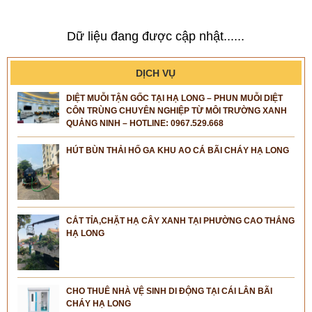
Dữ liệu đang được cập nhật......
DỊCH VỤ
DIỆT MUỖI TẬN GỐC TẠI HẠ LONG – PHUN MUỖI DIỆT
CÔN TRÙNG CHUYÊN NGHIỆP TỪ MÔI TRƯỜNG XANH
QUẢNG NINH – HOTLINE: 0967.529.668
HÚT BÙN THẢI HỐ GA KHU AO CÁ BÃI CHÁY HẠ LONG
CẮT TỈA,CHẶT HẠ CÂY XANH TẠI PHƯỜNG CAO THẮNG
HẠ LONG
CHO THUÊ NHÀ VỆ SINH DI ĐỘNG TẠI CÁI LÂN BÃI
CHÁY HẠ LONG