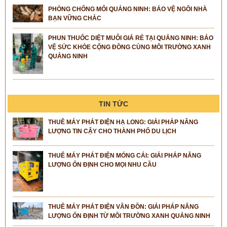
PHÒNG CHỐNG MỐI QUẢNG NINH: BẢO VỆ NGÔI NHÀ
BẠN VỮNG CHẮC
PHUN THUỐC DIỆT MUỖI GIÁ RẺ TẠI QUẢNG NINH: BẢO
VỆ SỨC KHỎE CỘNG ĐỒNG CÙNG MÔI TRƯỜNG XANH
QUẢNG NINH
TIN TỨC
THUÊ MÁY PHÁT ĐIỆN HẠ LONG: GIẢI PHÁP NĂNG
LƯỢNG TIN CẬY CHO THÀNH PHỐ DU LỊCH
THUÊ MÁY PHÁT ĐIỆN MÓNG CÁI: GIẢI PHÁP NĂNG
LƯỢNG ỔN ĐỊNH CHO MỌI NHU CẦU
THUÊ MÁY PHÁT ĐIỆN VÂN ĐỒN: GIẢI PHÁP NĂNG
LƯỢNG ỔN ĐỊNH TỪ MÔI TRƯỜNG XANH QUẢNG NINH