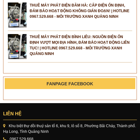
THUÊ MÁY PHÁT ĐIỆN ĐẦM HÀ: CẤP ĐIỆN ỔN ĐỊNH,
ĐẢM BẢO HOẠT ĐỘNG KHÔNG GIÁN ĐOẠN! | HOTLINE
0967.529.668 - MÔI TRƯỜNG XANH QUẢNG NINH
THUÊ MÁY PHÁT ĐIỆN BÌNH LIÊU: NGUỒN ĐIỆN ỔN
ĐỊNH VƯỢT MỌI ĐỊA HÌNH, ĐẢM BẢO HOẠT ĐỘNG LIÊN
TỤC! | HOTLINE 0967.529.668 - MÔI TRƯỜNG XANH
QUẢNG NINH
FANPAGE FACEBOOK
LIÊN HỆ
Khu biệt thự đồi thuỷ sản tổ 6, khu 9, lô số 8, Phường Bãi Cháy, Thành phố.
Hạ Long, Tỉnh Quảng Ninh
0967.529.668