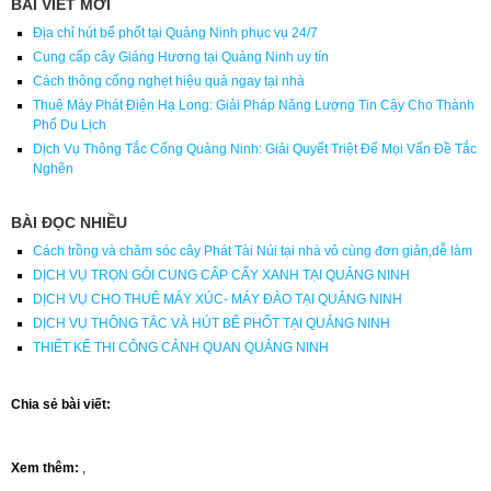
BÀI VIẾT MỚI
Địa chỉ hút bể phốt tại Quảng Ninh phục vụ 24/7
Cung cấp cây Giáng Hương tại Quảng Ninh uy tín
Cách thông cống nghẹt hiệu quả ngay tại nhà
Thuê Máy Phát Điện Hạ Long: Giải Pháp Năng Lượng Tin Cậy Cho Thành
Phố Du Lịch
Dịch Vụ Thông Tắc Cống Quảng Ninh: Giải Quyết Triệt Để Mọi Vấn Đề Tắc
Nghẽn
BÀI ĐỌC NHIỀU
Cách trồng và chăm sóc cây Phát Tài Núi tại nhà vô cùng đơn giản,dễ làm
DỊCH VỤ TRỌN GÓI CUNG CẤP CẤY XANH TẠI QUẢNG NINH
DỊCH VỤ CHO THUÊ MÁY XÚC- MÁY ĐÀO TẠI QUẢNG NINH
DỊCH VỤ THÔNG TẮC VÀ HÚT BỂ PHỐT TẠI QUẢNG NINH
THIẾT KẾ THI CÔNG CẢNH QUAN QUẢNG NINH
Chia sẻ bài viết:
Xem thêm:
,