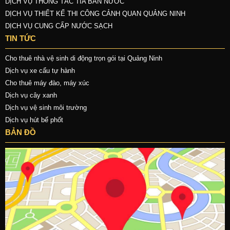
DỊCH VỤ THÔNG TẮC TIA BẮN NƯỚC
DỊCH VỤ THIẾT KẾ THI CÔNG CẢNH QUAN QUẢNG NINH
DỊCH VỤ CUNG CẤP NƯỚC SẠCH
TIN TỨC
Cho thuê nhà vệ sinh di động trọn gói tại Quảng Ninh
Dịch vụ xe cẩu tự hành
Cho thuê máy đào, máy xúc
Dịch vụ cây xanh
Dịch vụ vệ sinh môi trường
Dịch vụ hút bể phốt
BẢN ĐỒ