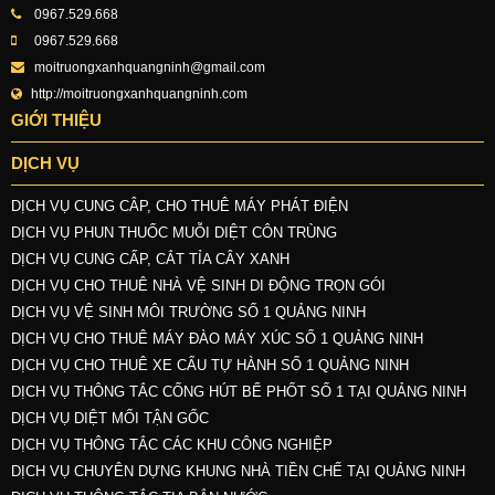
0967.529.668
0967.529.668
moitruongxanhquangninh@gmail.com
http://moitruongxanhquangninh.com
GIỚI THIỆU
DỊCH VỤ
DỊCH VỤ CUNG CÂP, CHO THUÊ MÁY PHÁT ĐIỆN
DỊCH VỤ PHUN THUỐC MUỖI DIỆT CÔN TRÙNG
DỊCH VỤ CUNG CẤP, CẮT TỈA CÂY XANH
DỊCH VỤ CHO THUÊ NHÀ VỆ SINH DI ĐỘNG TRỌN GÓI
DỊCH VỤ VỆ SINH MÔI TRƯỜNG SỐ 1 QUẢNG NINH
DỊCH VỤ CHO THUÊ MÁY ĐÀO MÁY XÚC SỐ 1 QUẢNG NINH
DỊCH VỤ CHO THUÊ XE CẨU TỰ HÀNH SỐ 1 QUẢNG NINH
DỊCH VỤ THÔNG TẮC CỐNG HÚT BỂ PHỐT SỐ 1 TẠI QUẢNG NINH
DỊCH VỤ DIỆT MỐI TẬN GỐC
DỊCH VỤ THÔNG TẮC CÁC KHU CÔNG NGHIỆP
DỊCH VỤ CHUYÊN DỰNG KHUNG NHÀ TIỀN CHẾ TẠI QUẢNG NINH