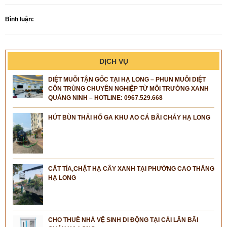
Bình luận:
DỊCH VỤ
DIỆT MUỖI TẬN GỐC TẠI HẠ LONG – PHUN MUỖI DIỆT
CÔN TRÙNG CHUYÊN NGHIỆP TỪ MÔI TRƯỜNG XANH
QUẢNG NINH – HOTLINE: 0967.529.668
HÚT BÙN THẢI HỐ GA KHU AO CÁ BÃI CHÁY HẠ LONG
CẮT TỈA,CHẶT HẠ CÂY XANH TẠI PHƯỜNG CAO THẮNG
HẠ LONG
CHO THUÊ NHÀ VỆ SINH DI ĐỘNG TẠI CÁI LÂN BÃI