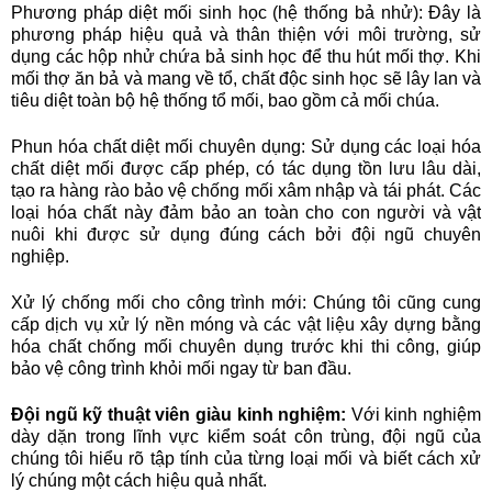
Phương pháp diệt mối sinh học (hệ thống bả nhử): Đây là
phương pháp hiệu quả và thân thiện với môi trường, sử
dụng các hộp nhử chứa bả sinh học để thu hút mối thợ. Khi
mối thợ ăn bả và mang về tổ, chất độc sinh học sẽ lây lan và
tiêu diệt toàn bộ hệ thống tổ mối, bao gồm cả mối chúa.
Phun hóa chất diệt mối chuyên dụng: Sử dụng các loại hóa
chất diệt mối được cấp phép, có tác dụng tồn lưu lâu dài,
tạo ra hàng rào bảo vệ chống mối xâm nhập và tái phát. Các
loại hóa chất này đảm bảo an toàn cho con người và vật
nuôi khi được sử dụng đúng cách bởi đội ngũ chuyên
nghiệp.
Xử lý chống mối cho công trình mới: Chúng tôi cũng cung
cấp dịch vụ xử lý nền móng và các vật liệu xây dựng bằng
hóa chất chống mối chuyên dụng trước khi thi công, giúp
bảo vệ công trình khỏi mối ngay từ ban đầu.
Đội ngũ kỹ thuật viên giàu kinh nghiệm:
Với kinh nghiệm
dày dặn trong lĩnh vực kiểm soát côn trùng, đội ngũ của
chúng tôi hiểu rõ tập tính của từng loại mối và biết cách xử
lý chúng một cách hiệu quả nhất.