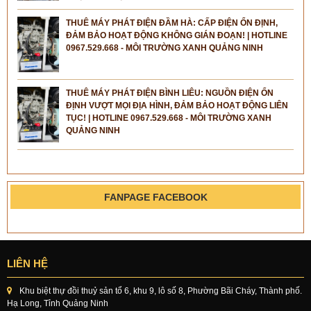
THUÊ MÁY PHÁT ĐIỆN ĐẦM HÀ: CẤP ĐIỆN ỔN ĐỊNH,
ĐẢM BẢO HOẠT ĐỘNG KHÔNG GIÁN ĐOẠN! | HOTLINE
0967.529.668 - MÔI TRƯỜNG XANH QUẢNG NINH
THUÊ MÁY PHÁT ĐIỆN BÌNH LIÊU: NGUỒN ĐIỆN ỔN
ĐỊNH VƯỢT MỌI ĐỊA HÌNH, ĐẢM BẢO HOẠT ĐỘNG LIÊN
TỤC! | HOTLINE 0967.529.668 - MÔI TRƯỜNG XANH
QUẢNG NINH
FANPAGE FACEBOOK
LIÊN HỆ
Khu biệt thự đồi thuỷ sản tổ 6, khu 9, lô số 8, Phường Bãi Cháy, Thành phố.
Hạ Long, Tỉnh Quảng Ninh