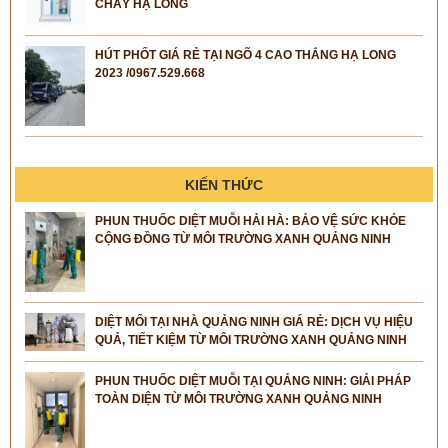
CHÁY HẠ LONG
HÚT PHỐT GIÁ RẺ TẠI NGÕ 4 CAO THẮNG HẠ LONG
2023 /0967.529.668
KIẾN THỨC
PHUN THUỐC DIỆT MUỖI HẢI HÀ: BẢO VỆ SỨC KHỎE
CỘNG ĐỒNG TỪ MÔI TRƯỜNG XANH QUẢNG NINH
DIỆT MỐI TẠI NHÀ QUẢNG NINH GIÁ RẺ: DỊCH VỤ HIỆU
QUẢ, TIẾT KIỆM TỪ MÔI TRƯỜNG XANH QUẢNG NINH
PHUN THUỐC DIỆT MUỖI TẠI QUẢNG NINH: GIẢI PHÁP
TOÀN DIỆN TỪ MÔI TRƯỜNG XANH QUẢNG NINH