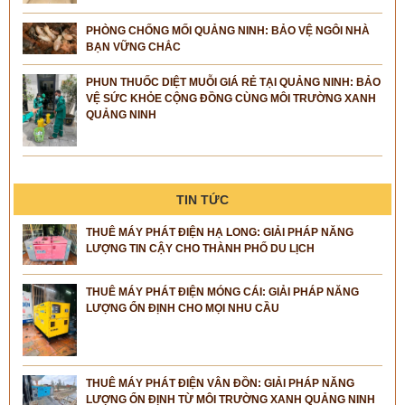
PHÒNG CHỐNG MỐI QUẢNG NINH: BẢO VỆ NGÔI NHÀ
BẠN VỮNG CHẮC
PHUN THUỐC DIỆT MUỖI GIÁ RẺ TẠI QUẢNG NINH: BẢO
VỆ SỨC KHỎE CỘNG ĐỒNG CÙNG MÔI TRƯỜNG XANH
QUẢNG NINH
TIN TỨC
THUÊ MÁY PHÁT ĐIỆN HẠ LONG: GIẢI PHÁP NĂNG
LƯỢNG TIN CẬY CHO THÀNH PHỐ DU LỊCH
THUÊ MÁY PHÁT ĐIỆN MÓNG CÁI: GIẢI PHÁP NĂNG
LƯỢNG ỔN ĐỊNH CHO MỌI NHU CẦU
THUÊ MÁY PHÁT ĐIỆN VÂN ĐỒN: GIẢI PHÁP NĂNG
LƯỢNG ỔN ĐỊNH TỪ MÔI TRƯỜNG XANH QUẢNG NINH