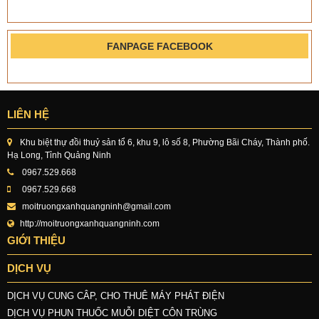
FANPAGE FACEBOOK
LIÊN HỆ
Khu biệt thự đồi thuỷ sản tổ 6, khu 9, lô số 8, Phường Bãi Cháy, Thành phố.
Hạ Long, Tỉnh Quảng Ninh
0967.529.668
0967.529.668
moitruongxanhquangninh@gmail.com
http://moitruongxanhquangninh.com
GIỚI THIỆU
DỊCH VỤ
DỊCH VỤ CUNG CÂP, CHO THUÊ MÁY PHÁT ĐIỆN
DỊCH VỤ PHUN THUỐC MUỖI DIỆT CÔN TRÙNG