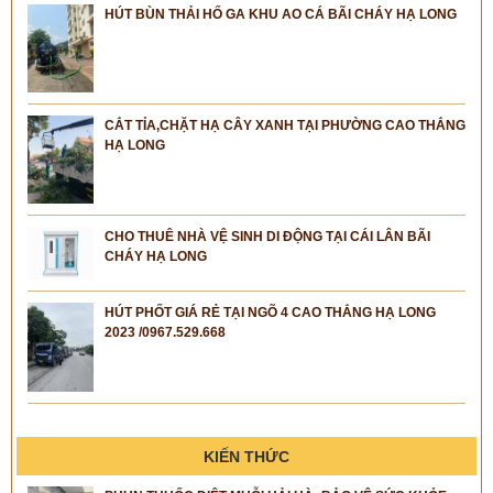
HÚT BÙN THẢI HỐ GA KHU AO CÁ BÃI CHÁY HẠ LONG
CẮT TỈA,CHẶT HẠ CÂY XANH TẠI PHƯỜNG CAO THẮNG
HẠ LONG
CHO THUÊ NHÀ VỆ SINH DI ĐỘNG TẠI CÁI LÂN BÃI
CHÁY HẠ LONG
HÚT PHỐT GIÁ RẺ TẠI NGÕ 4 CAO THẮNG HẠ LONG
2023 /0967.529.668
KIẾN THỨC