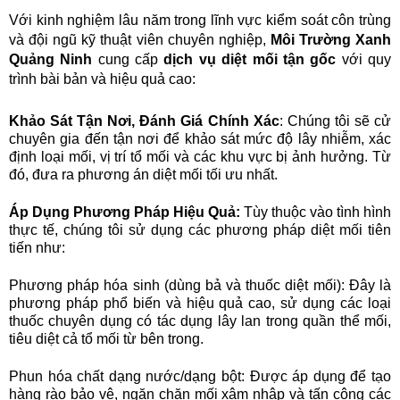
Với kinh nghiệm lâu năm trong lĩnh vực kiểm soát côn trùng
và đội ngũ kỹ thuật viên chuyên nghiệp,
Môi Trường Xanh
Quảng Ninh
cung cấp
dịch vụ diệt mối tận gốc
với quy
trình bài bản và hiệu quả cao:
Khảo Sát Tận Nơi, Đánh Giá Chính Xác
: Chúng tôi sẽ cử
chuyên gia đến tận nơi để khảo sát mức độ lây nhiễm, xác
định loại mối, vị trí tổ mối và các khu vực bị ảnh hưởng. Từ
đó, đưa ra phương án diệt mối tối ưu nhất.
Áp Dụng Phương Pháp Hiệu Quả:
Tùy thuộc vào tình hình
thực tế, chúng tôi sử dụng các phương pháp diệt mối tiên
tiến như:
Phương pháp hóa sinh (dùng bả và thuốc diệt mối): Đây là
phương pháp phổ biến và hiệu quả cao, sử dụng các loại
thuốc chuyên dụng có tác dụng lây lan trong quần thể mối,
tiêu diệt cả tổ mối từ bên trong.
Phun hóa chất dạng nước/dạng bột: Được áp dụng để tạo
hàng rào bảo vệ, ngăn chặn mối xâm nhập và tấn công các