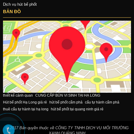
Dịch vụ hút bể phốt
BẢN ĐỒ
thiết kế cảnh quan
CUNG CẤP BÙN VI SINH TẠI HẠ LONG
Hút bể phốt Hạ Long giá rẻ
hút bể phốt cẩm phả
cẩu tự hành cẩm phả
thuê cẩu tự hành tại hạ long
hút bể phốt tại quang ninh giá rẻ
© 2017 Bản quyền thuộc về CÔNG TY TNHH DỊCH VỤ MÔI TRƯỜNG
XANH QUẢNG NINH