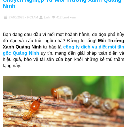
Ninh
27/06/2025 - 9:03 AM
Linh
412 Lượt xem
Bạn đang đau đầu vì mối mọt hoành hành, đe dọa phá hủy
đồ đạc và cấu trúc ngôi nhà? Đừng lo lắng!
Môi Trường
Xanh Quảng Ninh
tự hào là
công ty dịch vụ diệt mối tận
gốc Quảng Ninh
uy tín, mang đến giải pháp toàn diện và
hiệu quả, bảo vệ tài sản của bạn khỏi những kẻ thù thầm
lặng này.