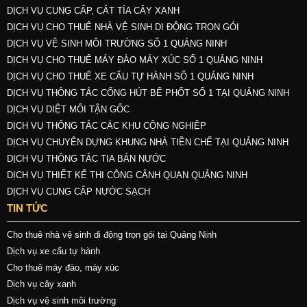
DỊCH VỤ CUNG CẤP, CẮT TỈA CÂY XANH
DỊCH VỤ CHO THUÊ NHÀ VỆ SINH DI ĐỘNG TRỌN GÓI
DỊCH VỤ VỆ SINH MÔI TRƯỜNG SỐ 1 QUẢNG NINH
DỊCH VỤ CHO THUÊ MÁY ĐÀO MÁY XÚC SỐ 1 QUẢNG NINH
DỊCH VỤ CHO THUÊ XE CẨU TỰ HÀNH SỐ 1 QUẢNG NINH
DỊCH VỤ THÔNG TẮC CỐNG HÚT BỂ PHỐT SỐ 1 TẠI QUẢNG NINH
DỊCH VỤ DIỆT MỐI TẬN GỐC
DỊCH VỤ THÔNG TẮC CÁC KHU CÔNG NGHIỆP
DỊCH VỤ CHUYÊN DỰNG KHUNG NHÀ TIỀN CHẾ TẠI QUẢNG NINH
DỊCH VỤ THÔNG TẮC TIA BẮN NƯỚC
DỊCH VỤ THIẾT KẾ THI CÔNG CẢNH QUAN QUẢNG NINH
DỊCH VỤ CUNG CẤP NƯỚC SẠCH
TIN TỨC
Cho thuê nhà vệ sinh di động trọn gói tại Quảng Ninh
Dịch vụ xe cẩu tự hành
Cho thuê máy đào, máy xúc
Dịch vụ cây xanh
Dịch vụ vệ sinh môi trường