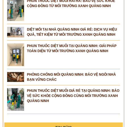
PHUN THUỐC DIỆT MUỖI HẢI HÀ: BẢO VỆ SỨC KHỎE
CỘNG ĐỒNG TỪ MÔI TRƯỜNG XANH QUẢNG NINH
DIỆT MỐI TẠI NHÀ QUẢNG NINH GIÁ RẺ: DỊCH VỤ HIỆU
QUẢ, TIẾT KIỆM TỪ MÔI TRƯỜNG XANH QUẢNG NINH
PHUN THUỐC DIỆT MUỖI TẠI QUẢNG NINH: GIẢI PHÁP
TOÀN DIỆN TỪ MÔI TRƯỜNG XANH QUẢNG NINH
PHÒNG CHỐNG MỐI QUẢNG NINH: BẢO VỆ NGÔI NHÀ
BẠN VỮNG CHẮC
PHUN THUỐC DIỆT MUỖI GIÁ RẺ TẠI QUẢNG NINH: BẢO
VỆ SỨC KHỎE CỘNG ĐỒNG CÙNG MÔI TRƯỜNG XANH
QUẢNG NINH