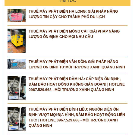
TIN TỨC
THUÊ MÁY PHÁT ĐIỆN HẠ LONG: GIẢI PHÁP NĂNG
LƯỢNG TIN CẬY CHO THÀNH PHỐ DU LỊCH
THUÊ MÁY PHÁT ĐIỆN MÓNG CÁI: GIẢI PHÁP NĂNG
LƯỢNG ỔN ĐỊNH CHO MỌI NHU CẦU
THUÊ MÁY PHÁT ĐIỆN VÂN ĐỒN: GIẢI PHÁP NĂNG
LƯỢNG ỔN ĐỊNH TỪ MÔI TRƯỜNG XANH QUẢNG NINH
THUÊ MÁY PHÁT ĐIỆN ĐẦM HÀ: CẤP ĐIỆN ỔN ĐỊNH,
ĐẢM BẢO HOẠT ĐỘNG KHÔNG GIÁN ĐOẠN! | HOTLINE
0967.529.668 - MÔI TRƯỜNG XANH QUẢNG NINH
THUÊ MÁY PHÁT ĐIỆN BÌNH LIÊU: NGUỒN ĐIỆN ỔN
ĐỊNH VƯỢT MỌI ĐỊA HÌNH, ĐẢM BẢO HOẠT ĐỘNG LIÊN
TỤC! | HOTLINE 0967.529.668 - MÔI TRƯỜNG XANH
QUẢNG NINH