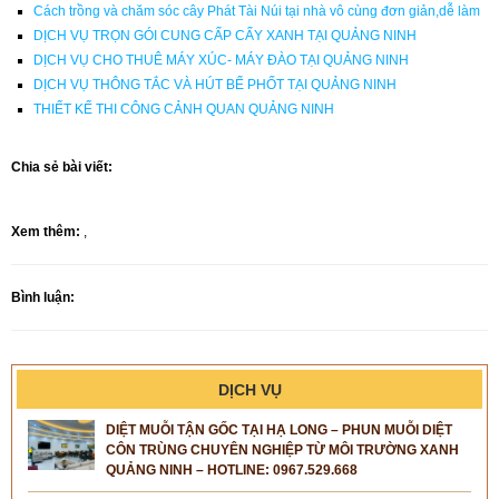
Cách trồng và chăm sóc cây Phát Tài Núi tại nhà vô cùng đơn giản,dễ làm
DỊCH VỤ TRỌN GÓI CUNG CẤP CẤY XANH TẠI QUẢNG NINH
DỊCH VỤ CHO THUÊ MÁY XÚC- MÁY ĐÀO TẠI QUẢNG NINH
DỊCH VỤ THÔNG TẮC VÀ HÚT BỂ PHỐT TẠI QUẢNG NINH
THIẾT KẾ THI CÔNG CẢNH QUAN QUẢNG NINH
Chia sẻ bài viết:
Xem thêm:
,
Bình luận:
DỊCH VỤ
DIỆT MUỖI TẬN GỐC TẠI HẠ LONG – PHUN MUỖI DIỆT
CÔN TRÙNG CHUYÊN NGHIỆP TỪ MÔI TRƯỜNG XANH
QUẢNG NINH – HOTLINE: 0967.529.668