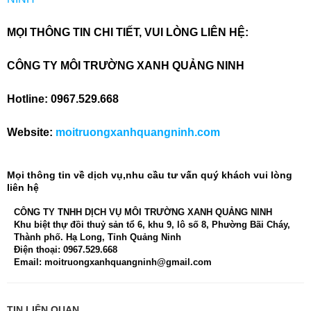
MỌI THÔNG TIN CHI TIẾT, VUI LÒNG LIÊN HỆ:
CÔNG TY MÔI TRƯỜNG XANH QUẢNG NINH
Hotline:
0967.529.668
Website:
moitruongxanhquangninh.com
Mọi thông tin về dịch vụ,nhu cầu tư vấn quý khách vui lòng
liên hệ
CÔNG TY TNHH DỊCH VỤ MÔI TRƯỜNG XANH QUẢNG NINH
Khu biệt thự đồi thuỷ sản tổ 6, khu 9, lô số 8, Phường Bãi Cháy,
Thành phố. Hạ Long, Tỉnh Quảng Ninh
Điện thoại: 0967.529.668
Email: moitruongxanhquangninh@gmail.com
TIN LIÊN QUAN