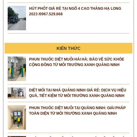
HÚT PHỐT GIÁ RẺ TẠI NGÕ 4 CAO THẮNG HẠ LONG
2023 /0967.529.668
KIẾN THỨC
PHUN THUỐC DIỆT MUỖI HẢI HÀ: BẢO VỆ SỨC KHỎE
CỘNG ĐỒNG TỪ MÔI TRƯỜNG XANH QUẢNG NINH
DIỆT MỐI TẠI NHÀ QUẢNG NINH GIÁ RẺ: DỊCH VỤ HIỆU
QUẢ, TIẾT KIỆM TỪ MÔI TRƯỜNG XANH QUẢNG NINH
PHUN THUỐC DIỆT MUỖI TẠI QUẢNG NINH: GIẢI PHÁP
TOÀN DIỆN TỪ MÔI TRƯỜNG XANH QUẢNG NINH