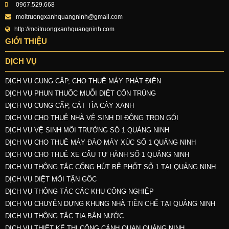
0967.529.668
moitruongxanhquangninh@gmail.com
http://moitruongxanhquangninh.com
GIỚI THIỆU
DỊCH VỤ
DỊCH VỤ CUNG CÂP, CHO THUÊ MÁY PHÁT ĐIỆN
DỊCH VỤ PHUN THUỐC MUỖI DIỆT CÔN TRÙNG
DỊCH VỤ CUNG CẤP, CẮT TỈA CÂY XANH
DỊCH VỤ CHO THUÊ NHÀ VỆ SINH DI ĐỘNG TRỌN GÓI
DỊCH VỤ VỆ SINH MÔI TRƯỜNG SỐ 1 QUẢNG NINH
DỊCH VỤ CHO THUÊ MÁY ĐÀO MÁY XÚC SỐ 1 QUẢNG NINH
DỊCH VỤ CHO THUÊ XE CẨU TỰ HÀNH SỐ 1 QUẢNG NINH
DỊCH VỤ THÔNG TẮC CỐNG HÚT BỂ PHỐT SỐ 1 TẠI QUẢNG NINH
DỊCH VỤ DIỆT MỐI TẬN GỐC
DỊCH VỤ THÔNG TẮC CÁC KHU CÔNG NGHIỆP
DỊCH VỤ CHUYÊN DỰNG KHUNG NHÀ TIỀN CHẾ TẠI QUẢNG NINH
DỊCH VỤ THÔNG TẮC TIA BẮN NƯỚC
DỊCH VỤ THIẾT KẾ THI CÔNG CẢNH QUAN QUẢNG NINH