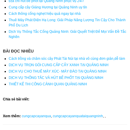
Địa chỉ hút bể phốt tại Quảng Ninh phục vụ 24/7
Cung cấp cây Giáng Hương tại Quảng Ninh uy tín
Cách thông cống nghẹt hiệu quả ngay tại nhà
Thuê Máy Phát Điện Hạ Long: Giải Pháp Năng Lượng Tin Cậy Cho Thành
Phố Du Lịch
Dịch Vụ Thông Tắc Cống Quảng Ninh: Giải Quyết Triệt Để Mọi Vấn Đề Tắc
Nghẽn
BÀI ĐỌC NHIỀU
Cách trồng và chăm sóc cây Phát Tài Núi tại nhà vô cùng đơn giản,dễ làm
DỊCH VỤ TRỌN GÓI CUNG CẤP CẤY XANH TẠI QUẢNG NINH
DỊCH VỤ CHO THUÊ MÁY XÚC- MÁY ĐÀO TẠI QUẢNG NINH
DỊCH VỤ THÔNG TẮC VÀ HÚT BỂ PHỐT TẠI QUẢNG NINH
THIẾT KẾ THI CÔNG CẢNH QUAN QUẢNG NINH
Chia sẻ bài viết:
Xem thêm:
cungcapcayanqua
,
cungcapcayanquataiquangninh
,
,