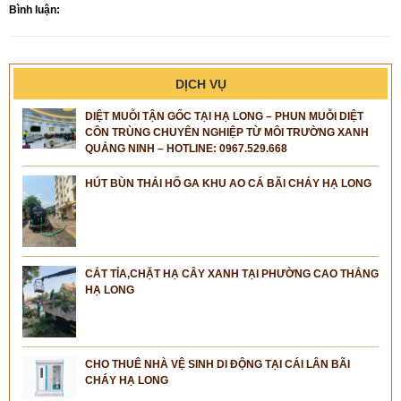
Bình luận:
DỊCH VỤ
DIỆT MUỖI TẬN GỐC TẠI HẠ LONG – PHUN MUỖI DIỆT
CÔN TRÙNG CHUYÊN NGHIỆP TỪ MÔI TRƯỜNG XANH
QUẢNG NINH – HOTLINE: 0967.529.668
HÚT BÙN THẢI HỐ GA KHU AO CÁ BÃI CHÁY HẠ LONG
CẮT TỈA,CHẶT HẠ CÂY XANH TẠI PHƯỜNG CAO THẮNG
HẠ LONG
CHO THUÊ NHÀ VỆ SINH DI ĐỘNG TẠI CÁI LÂN BÃI
CHÁY HẠ LONG