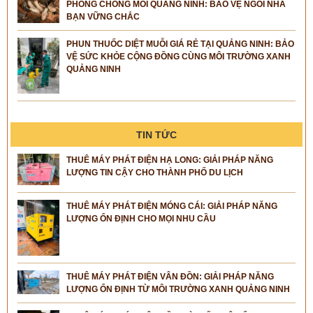
PHÒNG CHỐNG MỐI QUẢNG NINH: BẢO VỆ NGÔI NHÀ
BẠN VỮNG CHẮC
PHUN THUỐC DIỆT MUỖI GIÁ RẺ TẠI QUẢNG NINH: BẢO
VỆ SỨC KHỎE CỘNG ĐỒNG CÙNG MÔI TRƯỜNG XANH
QUẢNG NINH
TIN TỨC
THUÊ MÁY PHÁT ĐIỆN HẠ LONG: GIẢI PHÁP NĂNG
LƯỢNG TIN CẬY CHO THÀNH PHỐ DU LỊCH
THUÊ MÁY PHÁT ĐIỆN MÓNG CÁI: GIẢI PHÁP NĂNG
LƯỢNG ỔN ĐỊNH CHO MỌI NHU CẦU
THUÊ MÁY PHÁT ĐIỆN VÂN ĐỒN: GIẢI PHÁP NĂNG
LƯỢNG ỔN ĐỊNH TỪ MÔI TRƯỜNG XANH QUẢNG NINH