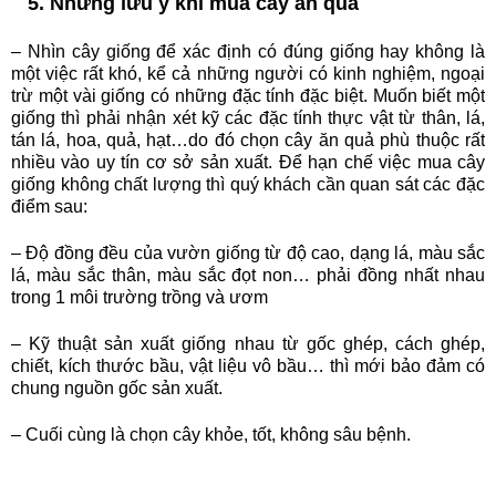
5. Những lưu ý khi mua cây ăn quả
– Nhìn cây giống để xác định có đúng giống hay không là
một việc rất khó, kể cả những người có kinh nghiệm, ngoại
trừ một vài giống có những đặc tính đặc biệt. Muốn biết một
giống thì phải nhận xét kỹ các đặc tính thực vật từ thân, lá,
tán lá, hoa, quả, hạt…do đó chọn cây ăn quả phù thuộc rất
nhiều vào uy tín cơ sở sản xuất. Để hạn chế việc mua cây
giống không chất lượng thì quý khách cần quan sát các đặc
điểm sau:
– Độ đồng đều của vườn giống từ độ cao, dạng lá, màu sắc
lá, màu sắc thân, màu sắc đọt non… phải đồng nhất nhau
trong 1 môi trường trồng và ươm
– Kỹ thuật sản xuất giống nhau từ gốc ghép, cách ghép,
chiết, kích thước bầu, vật liệu vô bầu… thì mới bảo đảm có
chung nguồn gốc sản xuất.
– Cuối cùng là chọn cây khỏe, tốt, không sâu bệnh.