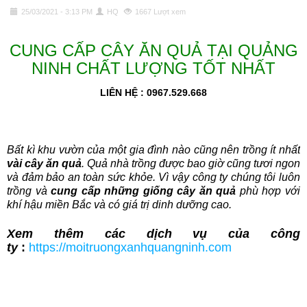
25/03/2021 - 3:13 PM
HQ
1667 Lượt xem
CUNG CẤP CÂY ĂN QUẢ TẠI QUẢNG
NINH CHẤT LƯỢNG TỐT NHẤT
LIÊN HỆ : 0967.529.668
Bất kì khu vườn của một gia đình nào cũng nên trồng ít nhất
vài cây ăn quả
. Quả nhà trồng được bao giờ cũng tươi ngon
và đảm bảo an toàn sức khỏe. Vì vậy công ty chúng tôi luôn
trồng và
cung cấp những giống cây ăn quả
phù hợp với
khí hậu miền Bắc và có giá trị dinh dưỡng cao.
Xem thêm các dịch vụ của công
ty
:
https://moitruongxanhquangninh.com