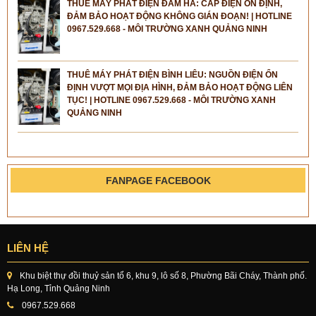
THUÊ MÁY PHÁT ĐIỆN ĐẦM HÀ: CẤP ĐIỆN ỔN ĐỊNH,
ĐẢM BẢO HOẠT ĐỘNG KHÔNG GIÁN ĐOẠN! | HOTLINE
0967.529.668 - MÔI TRƯỜNG XANH QUẢNG NINH
THUÊ MÁY PHÁT ĐIỆN BÌNH LIÊU: NGUỒN ĐIỆN ỔN
ĐỊNH VƯỢT MỌI ĐỊA HÌNH, ĐẢM BẢO HOẠT ĐỘNG LIÊN
TỤC! | HOTLINE 0967.529.668 - MÔI TRƯỜNG XANH
QUẢNG NINH
FANPAGE FACEBOOK
LIÊN HỆ
Khu biệt thự đồi thuỷ sản tổ 6, khu 9, lô số 8, Phường Bãi Cháy, Thành phố.
Hạ Long, Tỉnh Quảng Ninh
0967.529.668