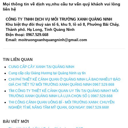
Mọi thông tin về dịch vụ,nhu cầu tư vấn quý khách vui lòng
liên hệ
CÔNG TY TNHH DỊCH VỤ MÔI TRƯỜNG XANH QUẢNG NINH
Khu biệt thự đồi thuỷ sản tổ 6, khu 9, lô số 8, Phường Bãi Cháy,
Thành phố. Hạ Long, Tỉnh Quảng Ninh
Điện thoại: 0967.529.668
Email: moitruongxanhquangninh@gmail.com
TIN LIÊN QUAN
CUNG CẤP CÂY XANH TẠI QUẢNG NINH
Cung cấp cây Giáng Hương tại Quảng Ninh uy tín
CHI PHÍ THIẾT KẾ CẢNH QUAN Ở QUẢNG NINH LÀ BAO NHIÊU? BÁO
GIÁ CHI TIẾT TỪ MÔI TRƯỜNG XANH QUẢNG NINH 0967.529.668
TÌM CÔNG TY THIẾT KẾ CẢNH QUAN UY TÍN TẠI QUẢNG NINH? MÔI
TRƯỜNG XANH QUẢNG NINH LÀ LỰA CHỌN SỐ 1 0967.529.668
THI CÔNG CẢNH QUAN UÔNG BÍ - MÔI TRƯỜNG XANH: CHUYÊN
NGHIỆP, TỈ MỈ, NÂNG TẦM MỸ QUAN, GỌI NGAY: 0967.529.668!
BÀI VIẾT MỚI